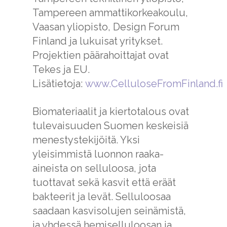
Tampereen ammattikorkeakoulu,
Vaasan yliopisto, Design Forum
Finland ja lukuisat yritykset.
Projektien päärahoittajat ovat
Tekes ja EU.
Lisätietoja:
www.CelluloseFromFinland.fi
Biomateriaalit ja kiertotalous ovat
tulevaisuuden Suomen keskeisiä
menestystekijöitä. Yksi
yleisimmistä luonnon raaka-
aineista on selluloosa, jota
tuottavat sekä kasvit että eräät
bakteerit ja levät. Selluloosaa
saadaan kasvisolujen seinämistä,
ja yhdessä hemiselluloosan ja