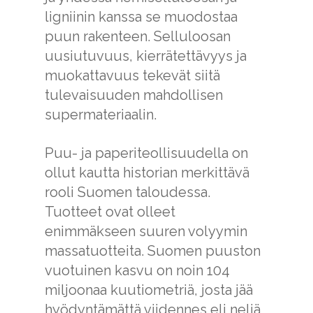
ligniinin kanssa se muodostaa
puun rakenteen. Selluloosan
uusiutuvuus, kierrätettävyys ja
muokattavuus tekevät siitä
tulevaisuuden mahdollisen
supermateriaalin.
Puu- ja paperiteollisuudella on
ollut kautta historian merkittävä
rooli Suomen taloudessa.
Tuotteet ovat olleet
enimmäkseen suuren volyymin
massatuotteita. Suomen puuston
vuotuinen kasvu on noin 104
miljoonaa kuutiometriä, josta jää
hyödyntämättä viidennes eli neljä