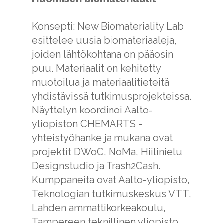
Konsepti: New Biomateriality Lab
esittelee uusia biomateriaaleja,
joiden lähtökohtana on pääosin
puu. Materiaalit on kehitetty
muotoilua ja materiaalitieteitä
yhdistävissä tutkimusprojekteissa.
Näyttelyn koordinoi Aalto-
yliopiston CHEMARTS -
yhteistyöhanke ja mukana ovat
projektit DWoC, NoMa, Hiilinielu
Designstudio ja Trash2Cash.
Kumppaneita ovat Aalto-yliopisto,
Teknologian tutkimuskeskus VTT,
Lahden ammattikorkeakoulu,
Tampereen teknillinen yliopisto,